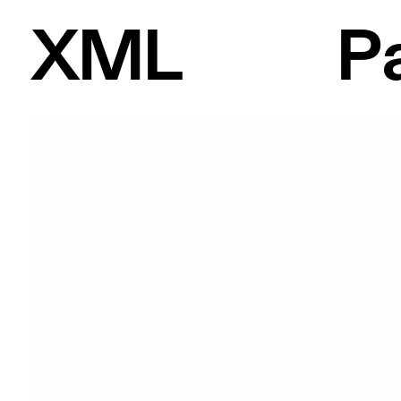
X
ML
P